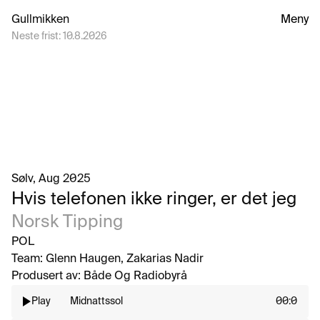
Gullmikken
Meny
Neste frist:
10.8.2026
Sølv
, Aug 2025
Hvis telefonen ikke ringer, er det jeg
Norsk Tipping
POL
Team: 
Glenn Haugen, Zakarias Nadir
Produsert av: 
Både Og Radiobyrå
Play
Midnattssol
00:0