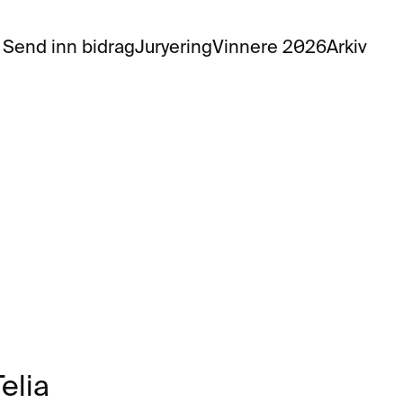
Send inn bidrag
Juryering
Vinnere 
2026
Arkiv
Telia