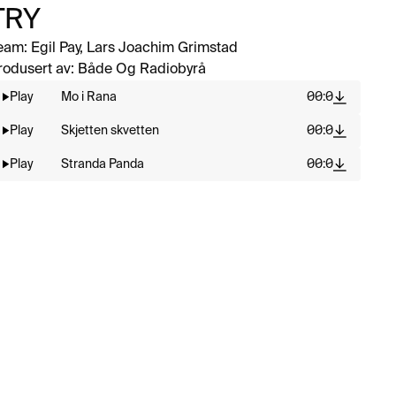
TRY
eam: 
Egil Pay, Lars Joachim Grimstad
rodusert av: 
Både Og Radiobyrå
Play
Mo i Rana
00:0
Play
Skjetten skvetten
00:0
Play
Stranda Panda
00:0