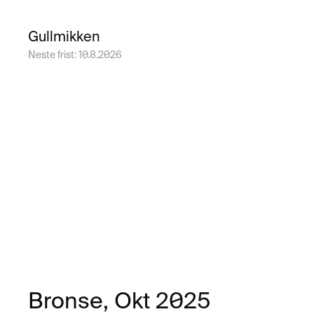
Gullmikken
Neste frist:
10.8.2026
Bronse
, Okt 2025