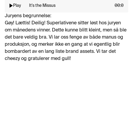
Play
It's the Missus
00:0
Juryens begrunnelse:
Gøy! Lættis! Deilig! Superlativene sitter løst hos juryen 
om månedens vinner. Dette kunne blitt kleint, men så ble 
det bare veldig bra. Vi lar oss fenge av både manus og 
produksjon, og merker ikke en gang at vi egentlig blir 
bombardert av en lang liste brand assets. Vi tar det 
cheezy og gratulerer med gull!