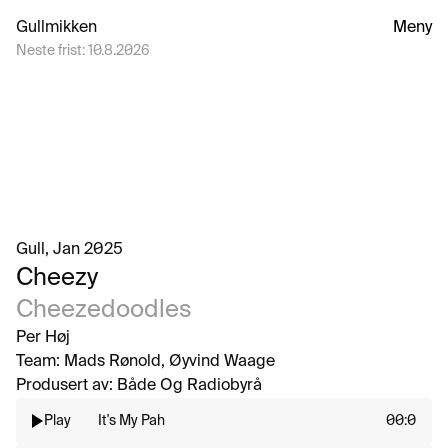
Gullmikken
Meny
Neste frist:
10.8.2026
Gull
, Jan 2025
Cheezy
Cheezedoodles
Per Høj
Team: 
Mads Rønold, Øyvind Waage
Produsert av: 
Både Og Radiobyrå
Play
It's My Pah
00:0